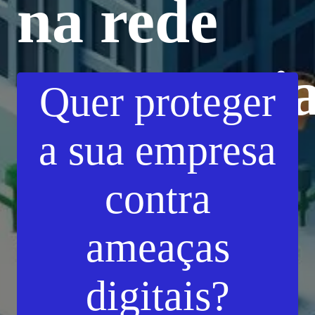
na rede
empresaria
Quer proteger
a sua empresa
Descubra como
contra
o NAC protege
ameaças
sua rede
digitais?
empresarial e