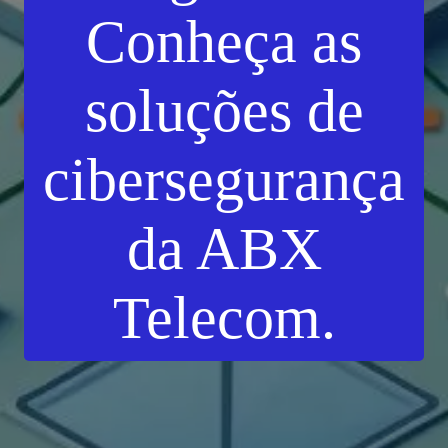
Conheça as
previne acessos
soluções de
não autorizados
cibersegurança
da ABX
Telecom.