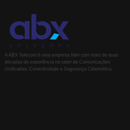
A ABX Telecom é uma empresa líder com mais de duas
décadas de experiência no setor de Comunicações
Unificadas, Conectividade e Segurança Cibernética.
PÁGINAS
SOLUÇÕES
Sobre nós
Comunicação
Soluç
Unificada
colab
Cases de sucesso
Segurança
Telef
Serviços de T.I