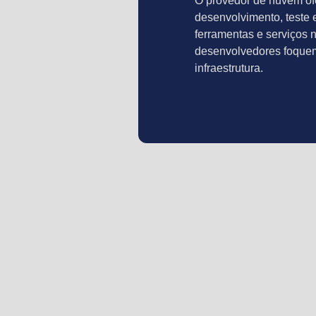
O provedor de nuvem of
desenvolvimento, teste e
ferramentas e serviços 
desenvolvedores foque
infraestrutura.