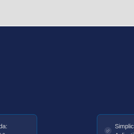
?
da:
Simplic