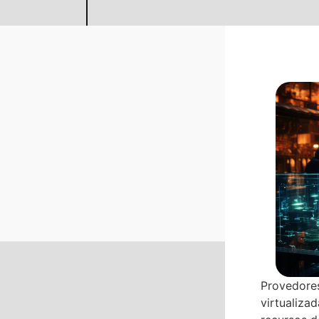
Provedores
virtualiza