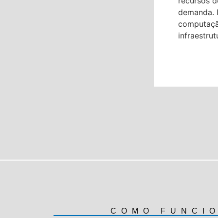
recursos d
demanda. I
computação
infraestrut
COMO FUNCI