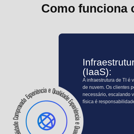
Como funciona 
Infraestrut
(IaaS):
A infraestrutura de TI é 
de nuvem. Os clientes 
necessário, escalando v
física é responsabilidad