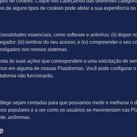
tipos de cookies. Clique nos cabeçalhos das diferentes categori
eio de alguns tipos de cookies pode afetar a sua experiência n
ncionalidades essenciais, como software e antivírus; (ii) disp
vegador; (iii) lembrar do seu acesso; e (iv) compreender o se
esligados nos nossos sistemas.
ta às suas ações que correspondem a uma solicitação de servi
ários em alguma de nossas Plataformas. Você pode configurar o 
taforma não funcionarão.
 tráfego sejam contadas para que possamos medir e melhorar o
os populares e a ver como os usuários se movimentam nas Pla
nte, anônimas.
e