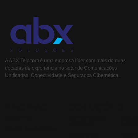
A ABX Telecom é uma empresa líder com mais de duas
décadas de experiência no setor de Comunicações
Unificadas, Conectividade e Segurança Cibernética.
PÁGINAS
SOLUÇÕES
Sobre nós
Comunicação
Soluç
Unificada
colab
Cases de sucesso
Segurança
Telef