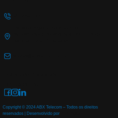
Curitiba
(41) 2398-1701
Escritório Regional Rio de Janeiro
Av. José Silva de Azevedo Neto, 200 - 1º Andar -
Barra da Tijuca, Rio de Janeiro
vendas@abxtelecom.com.br
Política de Privacidade
Termos de Uso
Copyright © 2024 ABX Telecom – Todos os direitos
reservados | Desenvolvido por
P12 Digital.