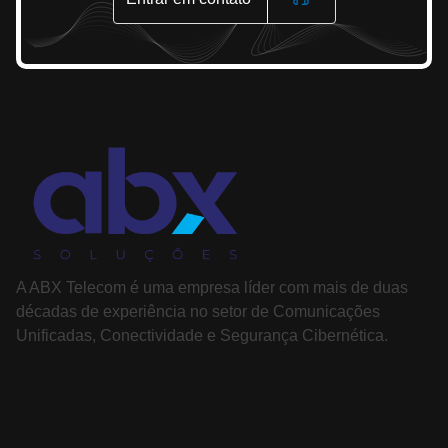
A ABX Telecom é uma empresa líder com mais de duas
décadas de experiência no setor de Comunicações
Unificadas, Conectividade e Segurança Cibernética.
PÁGINAS
SOLUÇÕES