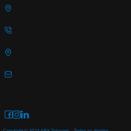
Rua Comendador Araújo 499 - 10° andar Centro,
Curitiba
(41) 2398-1701
Escritório Regional Rio de Janeiro
Av. José Silva de Azevedo Neto, 200 - 1º Andar -
Barra da Tijuca, Rio de Janeiro
vendas@abxtelecom.com.br
Política de Privacidade
Termos de Uso
Copyright © 2024 ABX Telecom – Todos os direitos