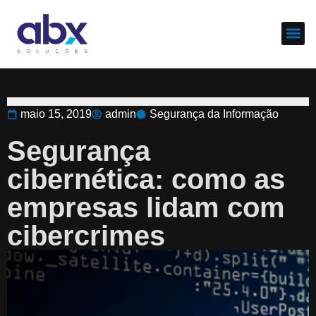
Sobre nós
Cases d
maio 15, 2019
admin
Segurança da Informação
Segurança
cibernética: como as
empresas lidam com
cibercrimes