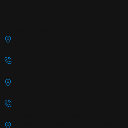
Contato
Matriz - São Paulo
Rua Machado Bitencourt, 361 - 5º Andar - Vila
Clementino - CEP: 04044-001.
(11) 5591-7711
Escritório Regional Sul
Rua Comendador Araújo 499 - 10° andar Centro,
Curitiba
(41) 2398-1701
Escritório Regional Rio de Janeiro
Av. José Silva de Azevedo Neto, 200 - 1º Andar -