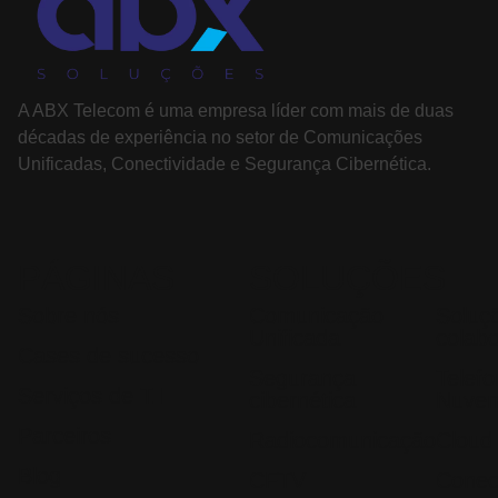
A ABX Telecom é uma empresa líder com mais de duas
décadas de experiência no setor de Comunicações
Unificadas, Conectividade e Segurança Cibernética.
PÁGINAS
SOLUÇÕES
Sobre nós
Comunicação
Soluç
Unificada
colab
Cases de sucesso
Segurança
Telef
Serviços de T.I
cibernética
Nuve
Parceiros
Radiocomunicação
Cloud
Blog
CFTV
Conec