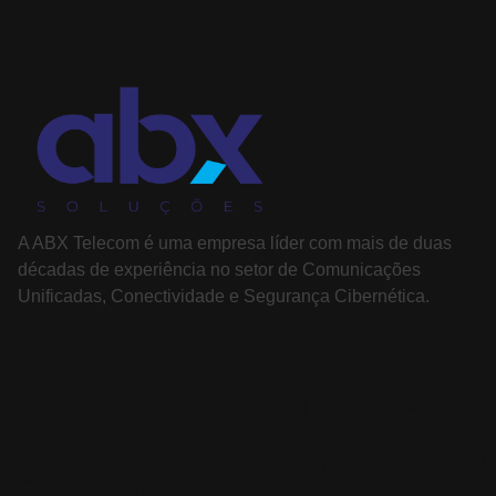
A ABX Telecom é uma empresa líder com mais de duas
décadas de experiência no setor de Comunicações
Unificadas, Conectividade e Segurança Cibernética.
PÁGINAS
SOLUÇÕES
Sobre nós
Comunicação
Soluç
Unificada
colab
Cases de sucesso