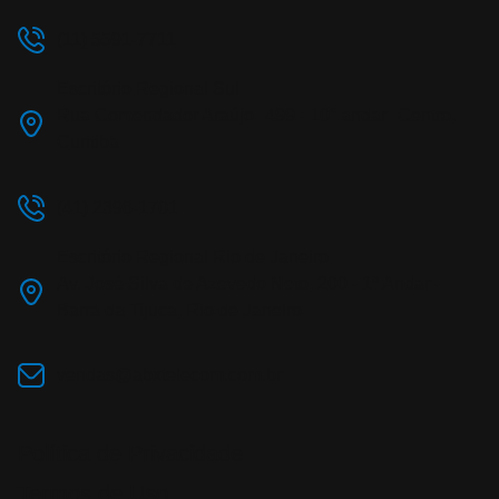
(11) 5591-7711
Escritório Regional Sul
Rua Comendador Araújo 499 - 10° andar Centro,
Curitiba
(41) 2398-1701
Escritório Regional Rio de Janeiro
Av. José Silva de Azevedo Neto, 200 - 1º Andar -
Barra da Tijuca, Rio de Janeiro
vendas@abxtelecom.com.br
Política de Privacidade
Termos de Uso