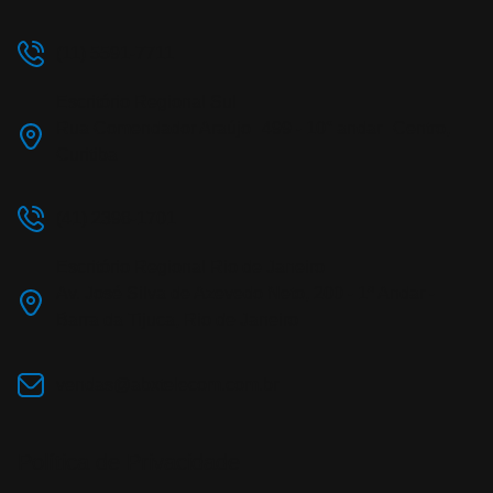
(11) 5591-7711
Escritório Regional Sul
Rua Comendador Araújo 499 - 10° andar Centro,
Curitiba
(41) 2398-1701
Escritório Regional Rio de Janeiro
Av. José Silva de Azevedo Neto, 200 - 1º Andar -
Barra da Tijuca, Rio de Janeiro
vendas@abxtelecom.com.br
Política de Privacidade