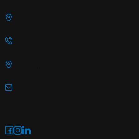
Escritório Regional Sul
Rua Comendador Araújo 499 - 10° andar Centro,
Curitiba
(41) 2398-1701
Escritório Regional Rio de Janeiro
Av. José Silva de Azevedo Neto, 200 - 1º Andar -
Barra da Tijuca, Rio de Janeiro
vendas@abxtelecom.com.br
Política de Privacidade
Termos de Uso