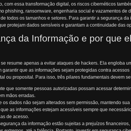
, com essa transformação digital, os riscos cibernéticos tam
o phishing, ransomware, engenharia social e vazamentos de 
 de todos os tamanhos e setores. Para garantir a segurança da 
 que protejam dados sensíveis e garantam a continuidade das o
nça da Informação e por que e
se resume apenas a evitar ataques de hackers. Ela engloba um
 garantir que as informações sejam protegidas contra acessos 
tal ou proposital. Para isso, três pilares fundamentais devem s
nte que somente pessoas autorizadas possam acessar determin
 em mãos erradas.
e os dados não sejam alterados sem permissão, mantendo sua e
 que as informações estejam acessíveis sempre que necessário
has de acesso.
urança da informação estão sujeitas a prejuízos financeiros, 
s extremos, até a falência. Portanto, investir em segurança cib