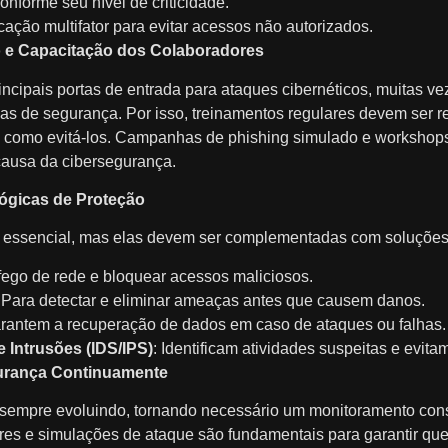
onforme seu nível de criticidade.
ação multifator para evitar acessos não autorizados.
ão e Capacitação dos Colaboradores
ncipais portas de entrada para ataques cibernéticos, muitas vez
as de segurança. Por isso, treinamentos regulares devem ser re
e como evitá-los. Campanhas de phishing simulado e workshops
 causa da cibersegurança.
lógicas de Proteção
 é essencial, mas elas devem ser complementadas com soluções
tráfego de rede e bloquear acessos maliciosos.
: Para detectar e eliminar ameaças antes que causem danos.
arantem a recuperação de dados em caso de ataques ou falhas.
 Intrusões (IDS/IPS)
: Identificam atividades suspeitas e evit
egurança Continuamente
sempre evoluindo, tornando necessário um monitoramento const
ares e simulações de ataque são fundamentais para garantir qu