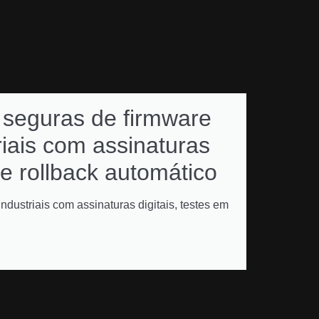
 seguras de firmware
Como 
riais com assinaturas
subsc
 e rollback automático
renov
multiv
ndustriais com assinaturas digitais, testes em
gestão de l
automatizad
VER MAI