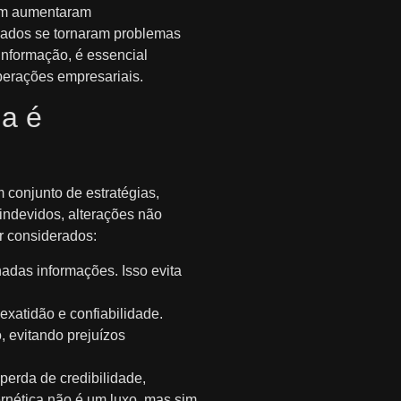
bém aumentaram
dados se tornaram problemas
informação, é essencial
perações empresariais.
la é
 conjunto de estratégias,
indevidos, alterações não
er considerados:
adas informações. Isso evita
xatidão e confiabilidade.
, evitando prejuízos
perda de credibilidade,
ernética não é um luxo, mas sim