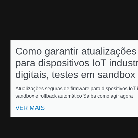
Como garantir atualizações
para dispositivos IoT indust
digitais, testes em sandbox
Atualizações seguras de firmware para dispositivos IoT i
sandbox e rollback automático Saiba como agir agora
VER MAIS