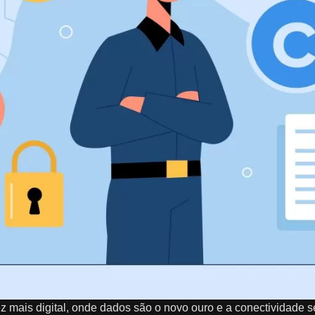
ais digital, onde dados são o novo ouro e a conectividade se