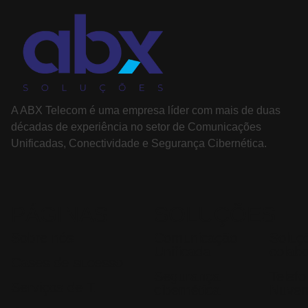
A ABX Telecom é uma empresa líder com mais de duas
décadas de experiência no setor de Comunicações
Unificadas, Conectividade e Segurança Cibernética.
PÁGINAS
SOLUÇÕES
Sobre nós
Comunicação
Soluç
Unificada
colab
Cases de sucesso
Segurança
Telef
Serviços de T.I
cibernética
Nuve