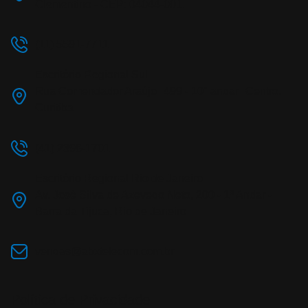
Clementino - CEP: 04044-001.
(11) 5591-7711
Escritório Regional Sul
Rua Comendador Araújo 499 - 10° andar Centro,
Curitiba
(41) 2398-1701
Escritório Regional Rio de Janeiro
Av. José Silva de Azevedo Neto, 200 - 1º Andar -
Barra da Tijuca, Rio de Janeiro
vendas@abxtelecom.com.br
Política de Privacidade