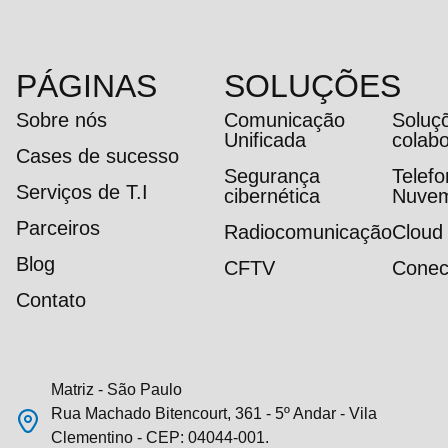
PÁGINAS
SOLUÇÕES
Sobre nós
Comunicação
Soluç
Unificada
colab
Cases de sucesso
Segurança
Telef
Serviços de T.I
cibernética
Nuve
Parceiros
Radiocomunicação
Cloud
Blog
CFTV
Conec
Contato
Matriz - São Paulo
Rua Machado Bitencourt, 361 - 5º Andar - Vila
Clementino - CEP: 04044-001.