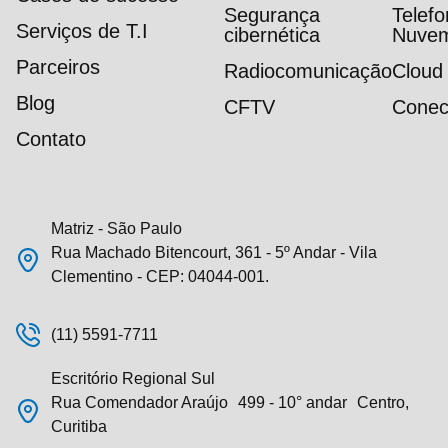
Segurança
Telef
Serviços de T.I
cibernética
Nuve
Parceiros
Radiocomunicação
Cloud
Blog
CFTV
Conec
Contato
Matriz - São Paulo
Rua Machado Bitencourt, 361 - 5º Andar - Vila
Clementino - CEP: 04044-001.
(11) 5591-7711
Escritório Regional Sul
Rua Comendador Araújo 499 - 10° andar Centro,
Curitiba