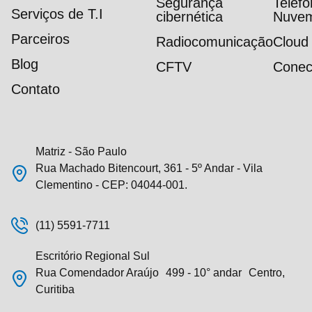
Segurança
Telef
Serviços de T.I
cibernética
Nuve
Parceiros
Radiocomunicação
Cloud
Blog
CFTV
Conec
Contato
Matriz - São Paulo
Rua Machado Bitencourt, 361 - 5º Andar - Vila
Clementino - CEP: 04044-001.
(11) 5591-7711
Escritório Regional Sul
Rua Comendador Araújo 499 - 10° andar Centro,
Curitiba