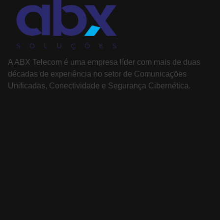
A ABX Telecom é uma empresa líder com mais de duas
décadas de experiência no setor de Comunicações
Unificadas, Conectividade e Segurança Cibernética.
PÁGINAS
SOLUÇÕES
Sobre nós
Comunicação
Soluç
Unificada
colab
Cases de sucesso
Segurança
Telef
Serviços de T.I
cibernética
Nuve
Parceiros
Radiocomunicação
Cloud