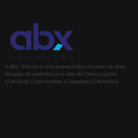
A ABX Telecom é uma empresa líder com mais de duas
décadas de experiência no setor de Comunicações
Unificadas, Conectividade e Segurança Cibernética.
PÁGINAS
SOLUÇÕES
Sobre nós
Comunicação
Soluç
Unificada
colab
Cases de sucesso