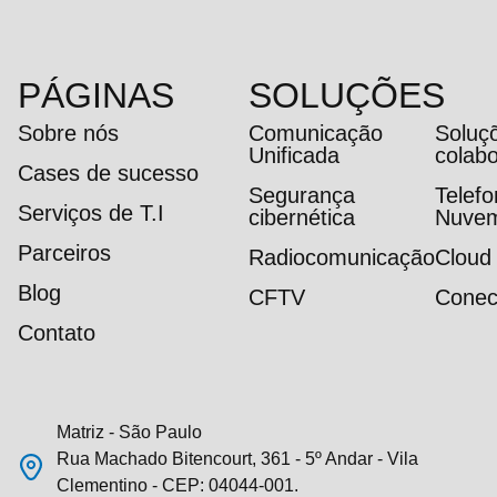
PÁGINAS
SOLUÇÕES
Sobre nós
Comunicação
Soluç
Unificada
colab
Cases de sucesso
Segurança
Telef
Serviços de T.I
cibernética
Nuve
Parceiros
Radiocomunicação
Cloud
Blog
CFTV
Conec
Contato
Matriz - São Paulo
Rua Machado Bitencourt, 361 - 5º Andar - Vila
Clementino - CEP: 04044-001.