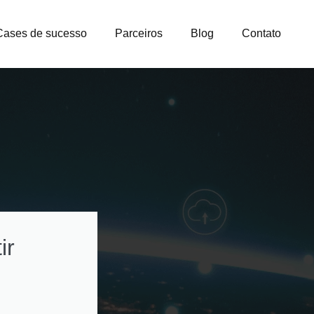
Cases de sucesso
Parceiros
Blog
Contato
ir
Como otimizar
custos na gestão
licenças e