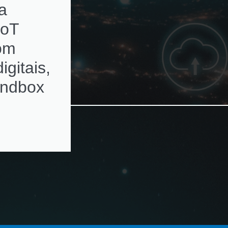
a
subscriptions de
IoT
ativos de rede c
com
alertas de
igitais,
renovação
andbox
automatizados e
ambientes
multivendor e
virtualizados