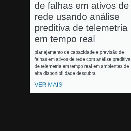
de falhas em ativos de
rede usando análise
preditiva de telemetria
em tempo real
planejamento de capacidade e previsão de
falhas em ativos de rede com análise preditiva
de telemetria em tempo real em ambientes de
alta disponibilidade descubra
VER MAIS