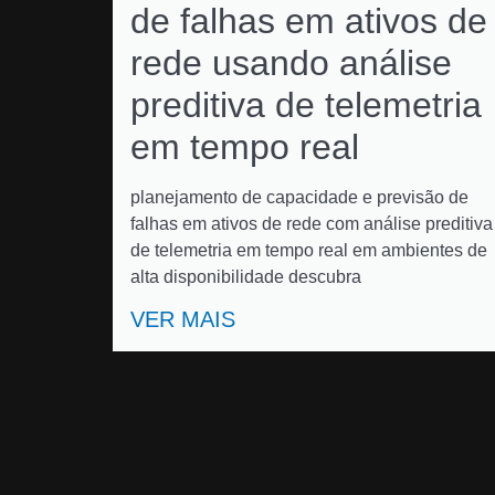
de falhas em ativos de
rede usando análise
preditiva de telemetria
em tempo real
planejamento de capacidade e previsão de
falhas em ativos de rede com análise preditiva
de telemetria em tempo real em ambientes de
alta disponibilidade descubra
VER MAIS