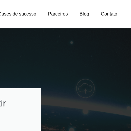
Cases de sucesso
Parceiros
Blog
Contato
ir
Como otimizar
custos na gestão
licenças e