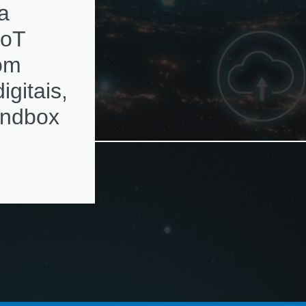
a
subscriptions de
IoT
ativos de rede c
com
alertas de
igitais,
renovação
andbox
automatizados e
ambientes
multivendor e
virtualizados