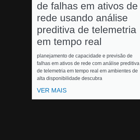
de falhas em ativos de
rede usando análise
preditiva de telemetria
em tempo real
planejamento de capacidade e previsão de
falhas em ativos de rede com análise preditiva
de telemetria em tempo real em ambientes de
alta disponibilidade descubra
VER MAIS