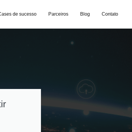
Cases de sucesso
Parceiros
Blog
Contato
ir
Como otimizar
custos na gestão
licenças e