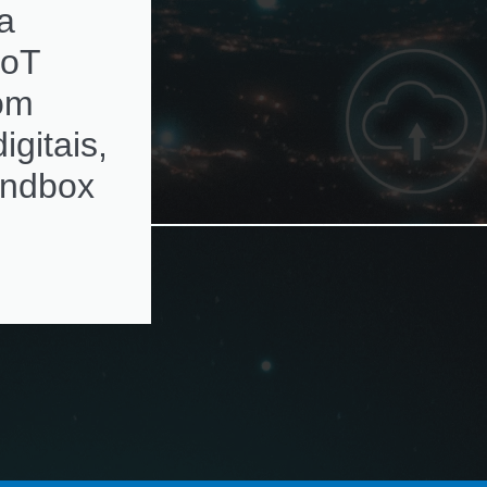
a
subscriptions de
IoT
ativos de rede c
com
alertas de
igitais,
renovação
andbox
automatizados e
ambientes
multivendor e
virtualizados