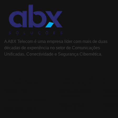
A ABX Telecom é uma empresa líder com mais de duas
décadas de experiência no setor de Comunicações
Unificadas, Conectividade e Segurança Cibernética.
PÁGINAS
SOLUÇÕES
Sobre nós
Comunicação
Soluç
Unificada
colab
Cases de sucesso
Segurança
Telef
Serviços de T.I
cibernética
Nuve