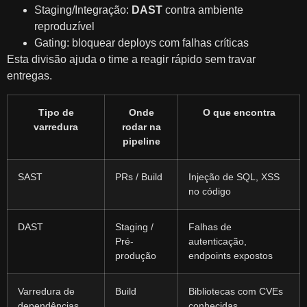
Staging/Integração:
DAST
contra ambiente
reproduzível
Gating: bloquear deploys com falhas críticas
Esta divisão ajuda o time a reagir rápido sem travar
entregas.
Tipo de
Onde
O que encontra
varredura
rodar na
pipeline
SAST
PRs / Build
Injeção de SQL, XSS
no código
DAST
Staging /
Falhas de
Pré-
autenticação,
produção
endpoints expostos
Varredura de
Build
Bibliotecas com CVEs
dependências
conhecidas