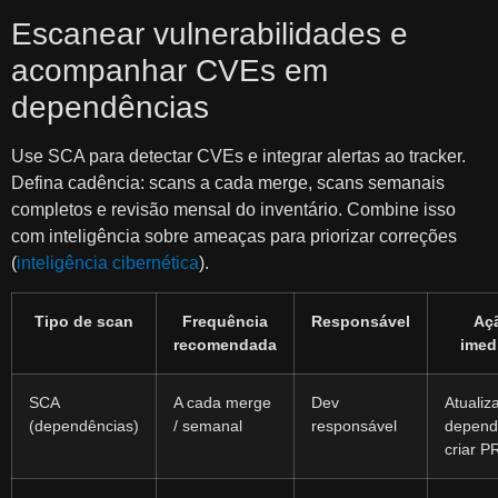
Escanear vulnerabilidades e
acompanhar CVEs em
dependências
Use SCA para detectar CVEs e integrar alertas ao tracker.
Defina cadência: scans a cada merge, scans semanais
completos e revisão mensal do inventário. Combine isso
com inteligência sobre ameaças para priorizar correções
(
inteligência cibernética
).
Tipo de scan
Frequência
Responsável
Aç
recomendada
imed
SCA
A cada merge
Dev
Atualiz
(dependências)
/ semanal
responsável
depend
criar P