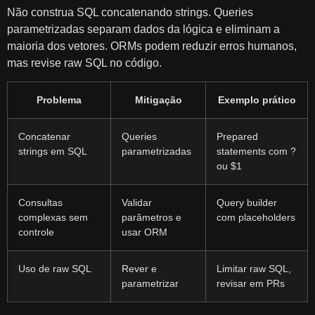
Não construa SQL concatenando strings. Queries
parametrizadas separam dados da lógica e eliminam a
maioria dos vetores. ORMs podem reduzir erros humanos,
mas revise raw SQL no código.
Problema
Mitigação
Exemplo prático
Concatenar
Queries
Prepared
strings em SQL
parametrizadas
statements com ?
ou $1
Consultas
Validar
Query builder
complexas sem
parâmetros e
com placeholders
controle
usar ORM
Uso de raw SQL
Rever e
Limitar raw SQL,
parametrizar
revisar em PRs