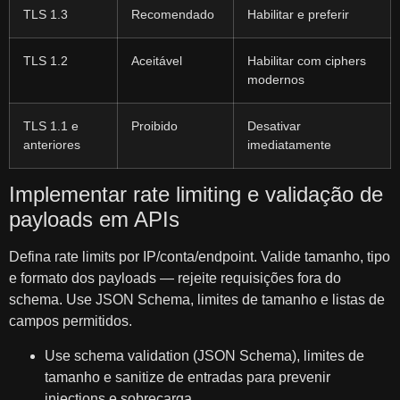
TLS 1.3
Recomendado
Habilitar e preferir
TLS 1.2
Aceitável
Habilitar com ciphers
modernos
TLS 1.1 e
Proibido
Desativar
anteriores
imediatamente
Implementar rate limiting e validação de
payloads em APIs
Defina rate limits por IP/conta/endpoint. Valide tamanho, tipo
e formato dos payloads — rejeite requisições fora do
schema. Use JSON Schema, limites de tamanho e listas de
campos permitidos.
Use schema validation (JSON Schema), limites de
tamanho e sanitize de entradas para prevenir
injections e sobrecarga.