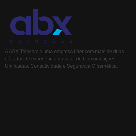
A ABX Telecom é uma empresa líder com mais de duas
décadas de experiência no setor de Comunicações
Unificadas, Conectividade e Segurança Cibernética.
PÁGINAS
SOLUÇÕES
Sobre nós
Comunicação
Soluç
Unificada
colab
Cases de sucesso
Segurança
Telef
Serviços de T.I
cibernética
Nuve