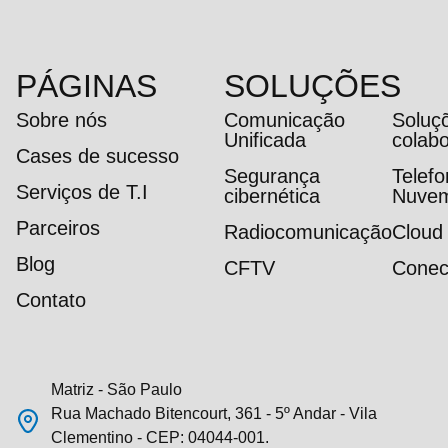
PÁGINAS
SOLUÇÕES
Sobre nós
Comunicação
Soluç
Unificada
colab
Cases de sucesso
Segurança
Telef
Serviços de T.I
cibernética
Nuve
Parceiros
Radiocomunicação
Cloud
Blog
CFTV
Conec
Contato
Matriz - São Paulo
Rua Machado Bitencourt, 361 - 5º Andar - Vila
Clementino - CEP: 04044-001.