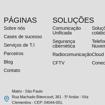
PÁGINAS
SOLUÇÕES
Sobre nós
Comunicação
Soluç
Unificada
colab
Cases de sucesso
Segurança
Telef
Serviços de T.I
cibernética
Nuve
Parceiros
Radiocomunicação
Cloud
Blog
CFTV
Conec
Contato
Matriz - São Paulo
Rua Machado Bitencourt, 361 - 5º Andar - Vila
Clementino - CEP: 04044-001.