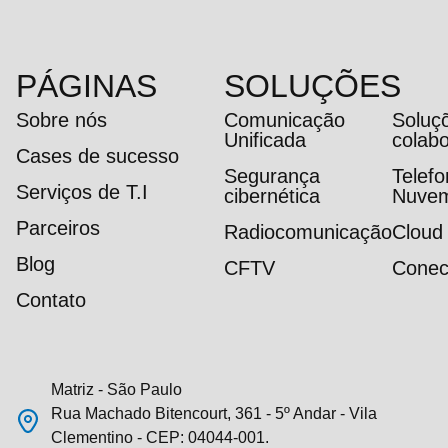
PÁGINAS
SOLUÇÕES
Sobre nós
Comunicação
Soluç
Unificada
colab
Cases de sucesso
Segurança
Telef
Serviços de T.I
cibernética
Nuve
Parceiros
Radiocomunicação
Cloud
Blog
CFTV
Conec
Contato
Matriz - São Paulo
Rua Machado Bitencourt, 361 - 5º Andar - Vila
Clementino - CEP: 04044-001.