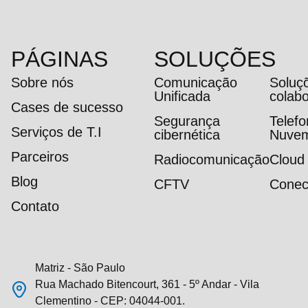
PÁGINAS
SOLUÇÕES
Sobre nós
Comunicação
Soluç
Unificada
colab
Cases de sucesso
Segurança
Telef
Serviços de T.I
cibernética
Nuve
Parceiros
Radiocomunicação
Cloud
Blog
CFTV
Conec
Contato
Matriz - São Paulo
Rua Machado Bitencourt, 361 - 5º Andar - Vila
Clementino - CEP: 04044-001.