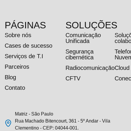
PÁGINAS
SOLUÇÕES
Sobre nós
Comunicação
Soluç
Unificada
colab
Cases de sucesso
Segurança
Telef
Serviços de T.I
cibernética
Nuve
Parceiros
Radiocomunicação
Cloud
Blog
CFTV
Conec
Contato
Matriz - São Paulo
Rua Machado Bitencourt, 361 - 5º Andar - Vila
Clementino - CEP: 04044-001.