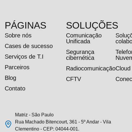
PÁGINAS
SOLUÇÕES
Sobre nós
Comunicação
Soluç
Unificada
colab
Cases de sucesso
Segurança
Telef
Serviços de T.I
cibernética
Nuve
Parceiros
Radiocomunicação
Cloud
Blog
CFTV
Conec
Contato
Matriz - São Paulo
Rua Machado Bitencourt, 361 - 5º Andar - Vila
Clementino - CEP: 04044-001.