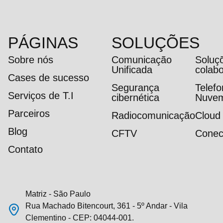
PÁGINAS
SOLUÇÕES
Sobre nós
Comunicação
Soluç
Unificada
colab
Cases de sucesso
Segurança
Telef
Serviços de T.I
cibernética
Nuve
Parceiros
Radiocomunicação
Cloud
Blog
CFTV
Conec
Contato
Matriz - São Paulo
Rua Machado Bitencourt, 361 - 5º Andar - Vila
Clementino - CEP: 04044-001.