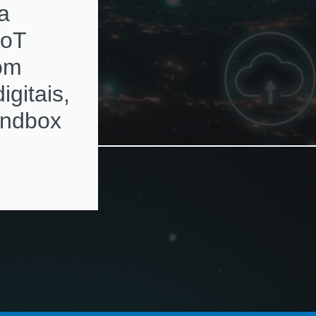
a
subscriptions de
IoT
ativos de rede c
com
alertas de
igitais,
renovação
andbox
automatizados e
ambientes
multivendor e
virtualizados