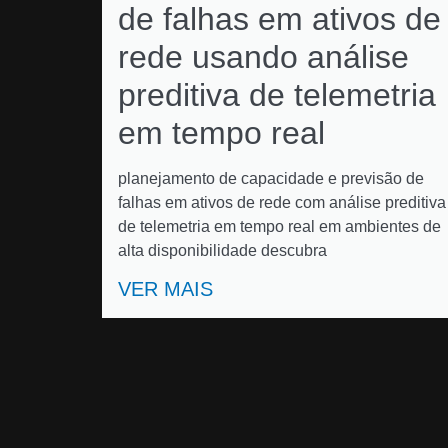
de falhas em ativos de
rede usando análise
preditiva de telemetria
em tempo real
planejamento de capacidade e previsão de
falhas em ativos de rede com análise preditiva
de telemetria em tempo real em ambientes de
alta disponibilidade descubra
VER MAIS