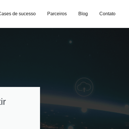
Cases de sucesso
Parceiros
Blog
Contato
ir
Como otimizar
custos na gestão
licenças e