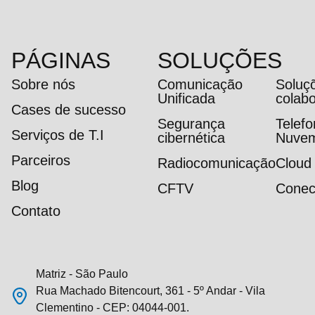
PÁGINAS
SOLUÇÕES
Sobre nós
Comunicação
Soluç
Unificada
colab
Cases de sucesso
Segurança
Telef
Serviços de T.I
cibernética
Nuve
Parceiros
Radiocomunicação
Cloud
Blog
CFTV
Conec
Contato
Matriz - São Paulo
Rua Machado Bitencourt, 361 - 5º Andar - Vila
Clementino - CEP: 04044-001.