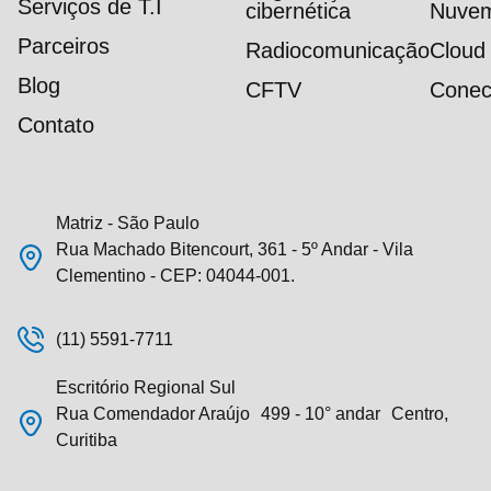
Serviços de T.I
cibernética
Nuve
Parceiros
Radiocomunicação
Cloud
Blog
CFTV
Conec
Contato
Matriz - São Paulo
Rua Machado Bitencourt, 361 - 5º Andar - Vila
Clementino - CEP: 04044-001.
(11) 5591-7711
Escritório Regional Sul
Rua Comendador Araújo 499 - 10° andar Centro,
Curitiba