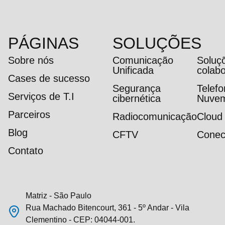
PÁGINAS
SOLUÇÕES
Sobre nós
Comunicação
Soluç
Unificada
colab
Cases de sucesso
Segurança
Telef
Serviços de T.I
cibernética
Nuve
Parceiros
Radiocomunicação
Cloud
Blog
CFTV
Conec
Contato
Matriz - São Paulo
Rua Machado Bitencourt, 361 - 5º Andar - Vila
Clementino - CEP: 04044-001.