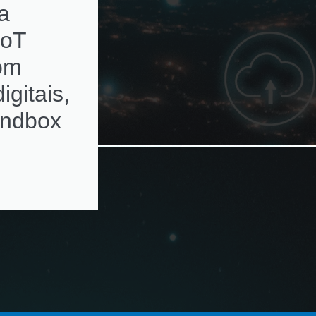
a
subscriptions de
IoT
ativos de rede c
com
alertas de
igitais,
renovação
andbox
automatizados e
ambientes
multivendor e
virtualizados