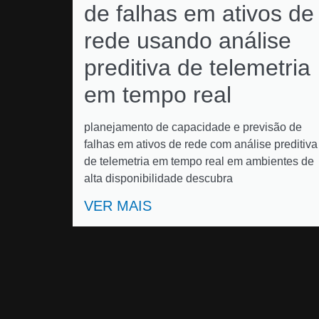
de falhas em ativos de
rede usando análise
preditiva de telemetria
em tempo real
planejamento de capacidade e previsão de
falhas em ativos de rede com análise preditiva
de telemetria em tempo real em ambientes de
alta disponibilidade descubra
VER MAIS