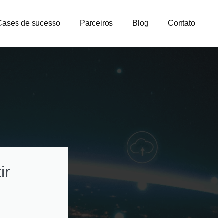
Cases de sucesso
Parceiros
Blog
Contato
ir
Como otimizar
custos na gestão
licenças e