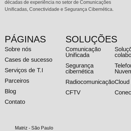
décadas de experiência no setor de Comunicações
Unificadas, Conectividade e Segurança Cibernética.
PÁGINAS
SOLUÇÕES
Sobre nós
Comunicação
Soluç
Unificada
colab
Cases de sucesso
Segurança
Telef
Serviços de T.I
cibernética
Nuve
Parceiros
Radiocomunicação
Cloud
Blog
CFTV
Conec
Contato
Matriz - São Paulo