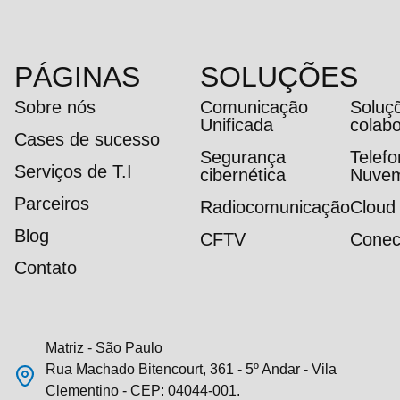
PÁGINAS
SOLUÇÕES
Sobre nós
Comunicação
Soluç
Unificada
colab
Cases de sucesso
Segurança
Telef
Serviços de T.I
cibernética
Nuve
Parceiros
Radiocomunicação
Cloud
Blog
CFTV
Conec
Contato
Matriz - São Paulo
Rua Machado Bitencourt, 361 - 5º Andar - Vila
Clementino - CEP: 04044-001.