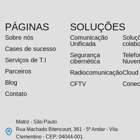
PÁGINAS
SOLUÇÕES
Sobre nós
Comunicação
Soluç
Unificada
colab
Cases de sucesso
Segurança
Telef
Serviços de T.I
cibernética
Nuve
Parceiros
Radiocomunicação
Cloud
Blog
CFTV
Conec
Contato
Matriz - São Paulo
Rua Machado Bitencourt, 361 - 5º Andar - Vila
Clementino - CEP: 04044-001.