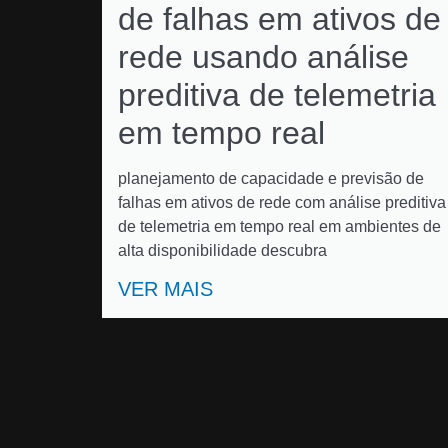
de falhas em ativos de
rede usando análise
preditiva de telemetria
em tempo real
planejamento de capacidade e previsão de
falhas em ativos de rede com análise preditiva
de telemetria em tempo real em ambientes de
alta disponibilidade descubra
VER MAIS