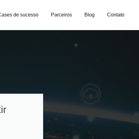
Cases de sucesso
Parceiros
Blog
Contato
ir
Como otimizar
custos na gestão
licenças e