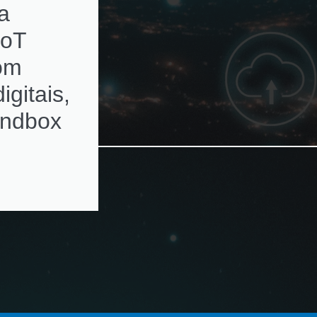
a
subscriptions de
IoT
ativos de rede c
com
alertas de
igitais,
renovação
andbox
automatizados e
ambientes
multivendor e
virtualizados