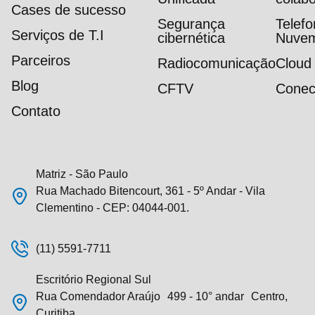
Cases de sucesso
Segurança
Telef
Serviços de T.I
cibernética
Nuve
Parceiros
Radiocomunicação
Cloud
Blog
CFTV
Conec
Contato
Matriz - São Paulo
Rua Machado Bitencourt, 361 - 5º Andar - Vila
Clementino - CEP: 04044-001.
(11) 5591-7711
Escritório Regional Sul
Rua Comendador Araújo 499 - 10° andar Centro,
Curitiba