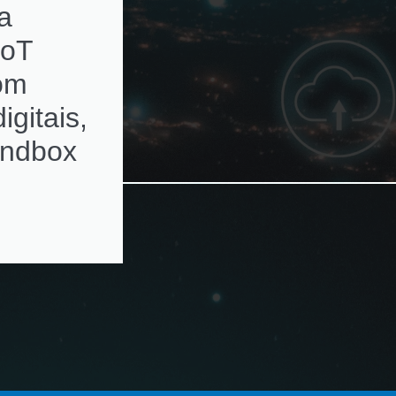
a
subscriptions de
IoT
ativos de rede c
com
alertas de
igitais,
renovação
andbox
automatizados e
ambientes
multivendor e
virtualizados