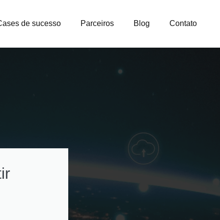
Cases de sucesso
Parceiros
Blog
Contato
ir
Como otimizar
custos na gestão
licenças e