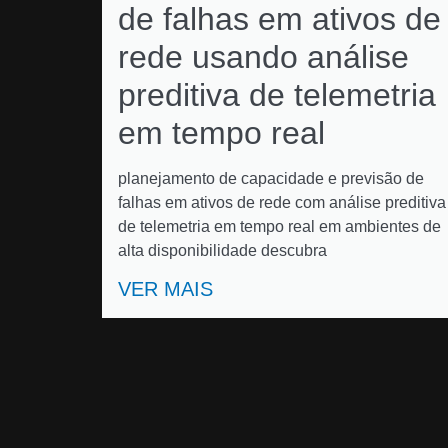
de falhas em ativos de
rede usando análise
preditiva de telemetria
em tempo real
planejamento de capacidade e previsão de
falhas em ativos de rede com análise preditiva
de telemetria em tempo real em ambientes de
alta disponibilidade descubra
VER MAIS