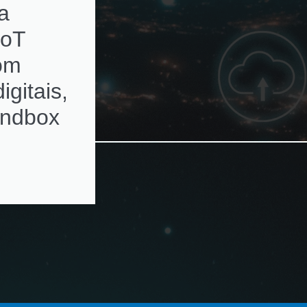
a
subscriptions de
IoT
ativos de rede c
com
alertas de
igitais,
renovação
andbox
automatizados e
ambientes
multivendor e
virtualizados