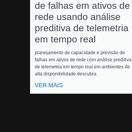
de falhas em ativos de
rede usando análise
preditiva de telemetria
em tempo real
planejamento de capacidade e previsão de
falhas em ativos de rede com análise preditiva
de telemetria em tempo real em ambientes de
alta disponibilidade descubra
VER MAIS