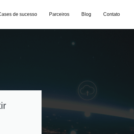
Cases de sucesso
Parceiros
Blog
Contato
ir
Como otimizar
custos na gestão
licenças e