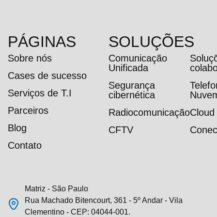
PÁGINAS
SOLUÇÕES
Sobre nós
Comunicação
Soluç
Unificada
colab
Cases de sucesso
Segurança
Telef
Serviços de T.I
cibernética
Nuve
Parceiros
Radiocomunicação
Cloud
Blog
CFTV
Conec
Contato
Matriz - São Paulo
Rua Machado Bitencourt, 361 - 5º Andar - Vila
Clementino - CEP: 04044-001.