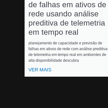
de falhas em ativos de
rede usando análise
preditiva de telemetria
em tempo real
planejamento de capacidade e previsão de
falhas em ativos de rede com análise preditiva
de telemetria em tempo real em ambientes de
alta disponibilidade descubra
VER MAIS