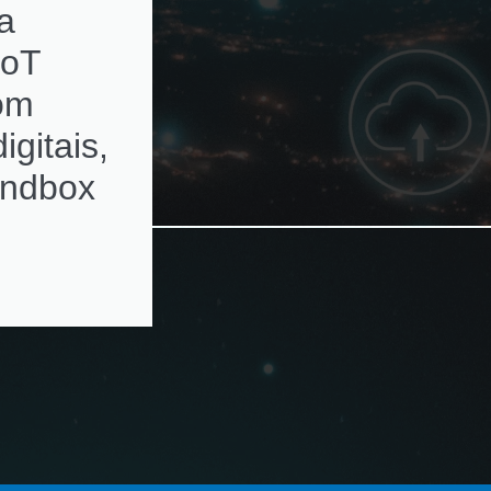
a
subscriptions de
IoT
ativos de rede c
com
alertas de
igitais,
renovação
andbox
automatizados e
ambientes
multivendor e
virtualizados