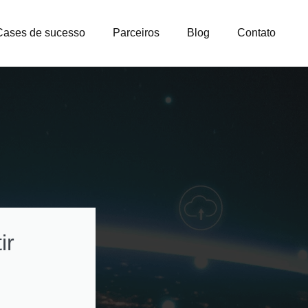
Cases de sucesso
Parceiros
Blog
Contato
ir
Como otimizar
custos na gestão
licenças e