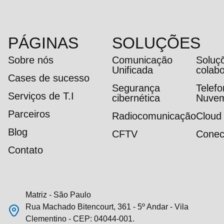
PÁGINAS
SOLUÇÕES
Sobre nós
Comunicação
Soluç
Unificada
colab
Cases de sucesso
Segurança
Telef
Serviços de T.I
cibernética
Nuve
Parceiros
Radiocomunicação
Cloud
Blog
CFTV
Conec
Contato
Matriz - São Paulo
Rua Machado Bitencourt, 361 - 5º Andar - Vila
Clementino - CEP: 04044-001.