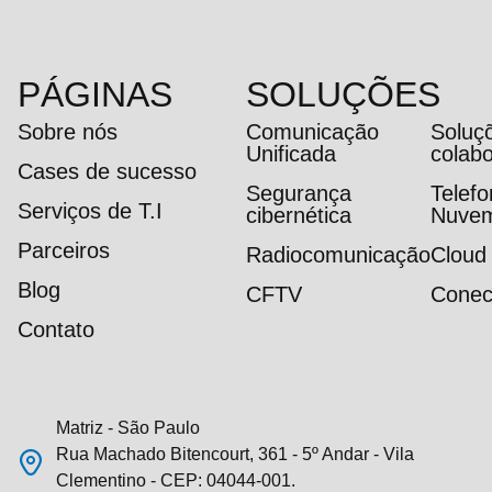
PÁGINAS
SOLUÇÕES
Sobre nós
Comunicação
Soluç
Unificada
colab
Cases de sucesso
Segurança
Telef
Serviços de T.I
cibernética
Nuve
Parceiros
Radiocomunicação
Cloud
Blog
CFTV
Conec
Contato
Matriz - São Paulo
Rua Machado Bitencourt, 361 - 5º Andar - Vila
Clementino - CEP: 04044-001.